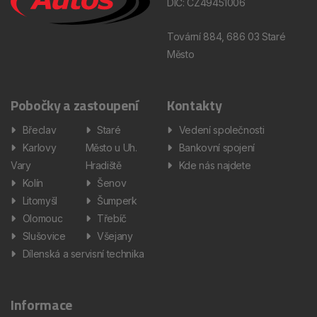
DIČ: CZ49451006
Tovární 884, 686 03 Staré
Město
Pobočky a zastoupení
Kontakty
Břeclav
Staré
Vedení společnosti
Karlovy
Město u Uh.
Bankovní spojení
Vary
Hradiště
Kde nás najdete
Kolín
Šenov
Litomyšl
Šumperk
Olomouc
Třebíč
Slušovice
Všejany
Dílenská a servisní technika
Informace