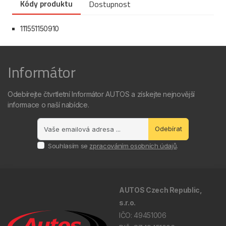
Kódy produktu
Dostupnost
111551150910
Informátor
Odebírejte čtvrtletní Informátor AUTOS a získejte nejnovější
informace o naší nabídce.
Odebírat
Souhlasím se
zpracováním osobních údajů
.
AUTOS Czech Republic,
s.r.o.
IČO: 49451006