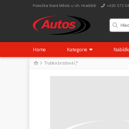
Pobočka Staré Město u Uh. Hradiště
:
+420 572 5
Home
Kategorie
Nabíd
Trubka brzdová L*