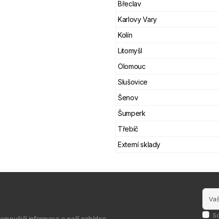
Břeclav
Karlovy Vary
Kolín
Litomyšl
Olomouc
Slušovice
Šenov
Šumperk
Třebíč
Externí sklady
S
nejnovější informace o naší nabídce.