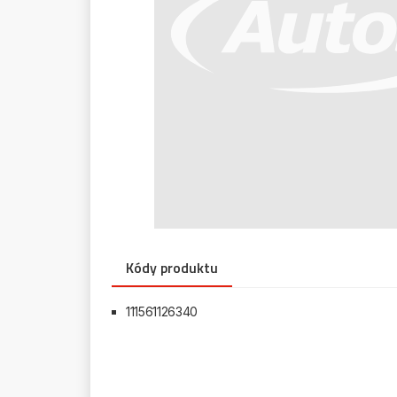
Kódy produktu
111561126340