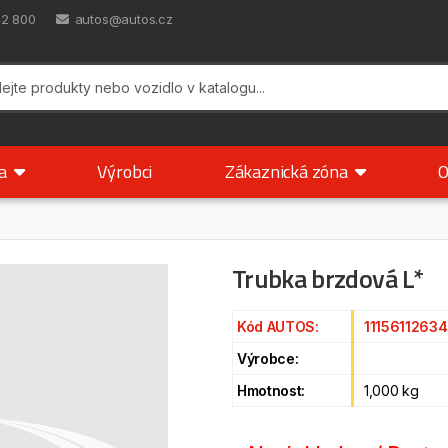
42 800
autos@autos.cz
ka
Výrobci
Zákaznická zóna
O
Trubka brzdová L*
Kód AUTOS:
1115611263
Výrobce:
Hmotnost:
1,000 kg