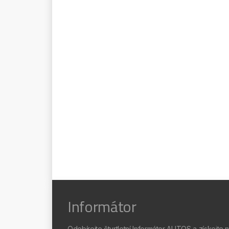
Informátor
Odebírejte čtvrtletní Informátor AUTOS a získejte 