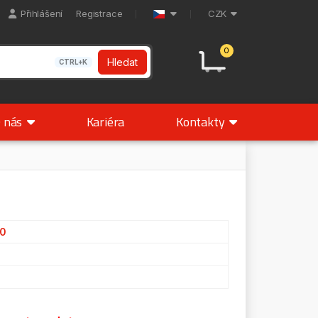
Přihlášení
Registrace
CZK
0
Hledat
CTRL+K
 nás
Kariéra
Kontakty
40