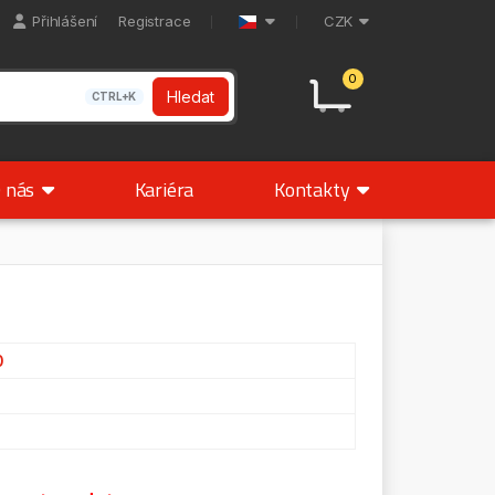
Přihlášení
Registrace
CZK
0
Hledat
CTRL+K
 nás
Kariéra
Kontakty
0