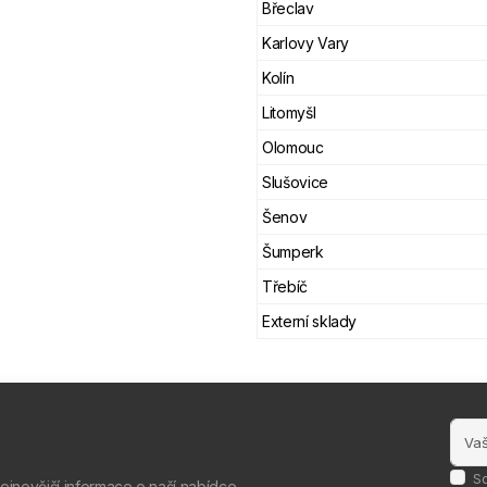
Břeclav
Karlovy Vary
Kolín
Litomyšl
Olomouc
Slušovice
Šenov
Šumperk
Třebíč
Externí sklady
S
nejnovější informace o naší nabídce.