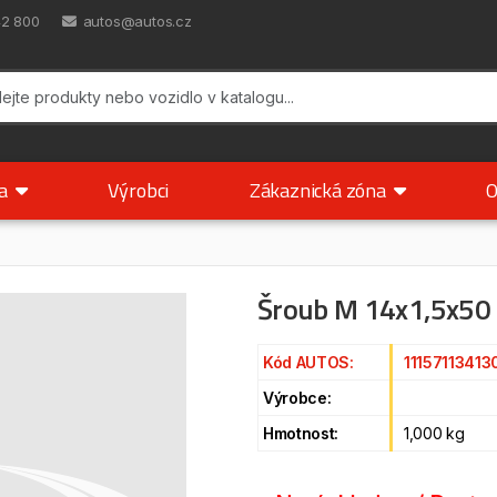
42 800
autos@autos.cz
ka
Výrobci
Zákaznická zóna
O
Šroub M 14x1,5x50
Kód AUTOS:
11157113413
Výrobce:
Hmotnost:
1,000 kg