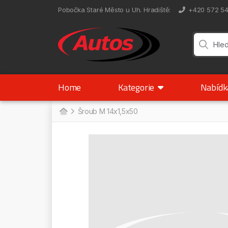
Pobočka Staré Město u Uh. Hradiště
:
+420 572 5
Home
Kategorie
Nabíd
Šroub M 14x1,5x50