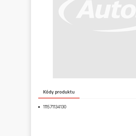
Kódy produktu
111571134130