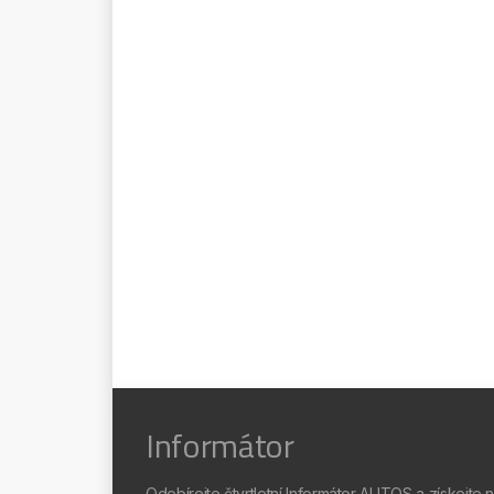
Informátor
Odebírejte čtvrtletní Informátor AUTOS a získejte 