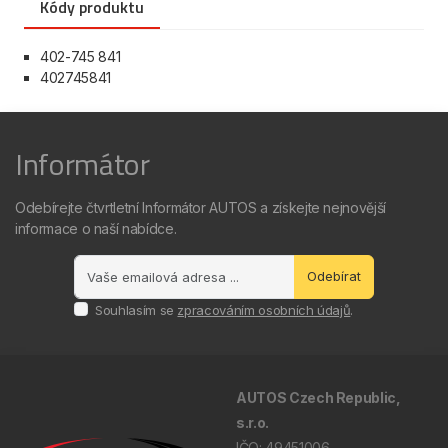
Kódy produktu
402-745 841
402745841
Informátor
Odebírejte čtvrtletní Informátor AUTOS a získejte nejnovější
informace o naší nabídce.
Odebírat
Souhlasím se
zpracováním osobních údajů
.
AUTOS Czech Republic,
s.r.o.
IČO: 49451006