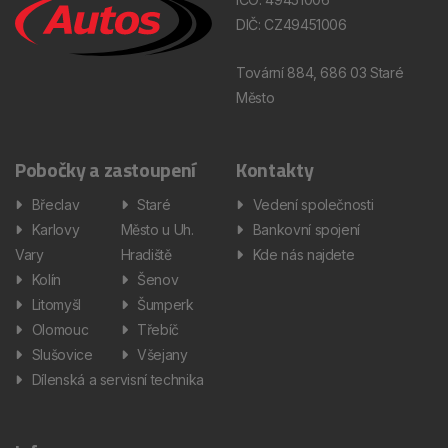
DIČ: CZ49451006
Tovární 884, 686 03 Staré
Město
Pobočky a zastoupení
Kontakty
Břeclav
Staré
Vedení společnosti
Karlovy
Město u Uh.
Bankovní spojení
Vary
Hradiště
Kde nás najdete
Kolín
Šenov
Litomyšl
Šumperk
Olomouc
Třebíč
Slušovice
Všejany
Dílenská a servisní technika