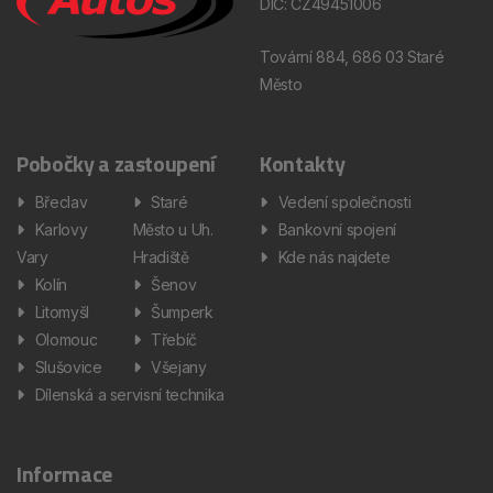
DIČ: CZ49451006
Tovární 884, 686 03 Staré
Město
Pobočky a zastoupení
Kontakty
Břeclav
Staré
Vedení společnosti
Karlovy
Město u Uh.
Bankovní spojení
Vary
Hradiště
Kde nás najdete
Kolín
Šenov
Litomyšl
Šumperk
Olomouc
Třebíč
Slušovice
Všejany
Dílenská a servisní technika
Informace