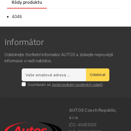
Kódy produktu
4048
Informátor
Odebírejte čtvrtletní Informátor AUTOS a získejte nejnovější
informace o naší nabídce.
Odebírat
Souhlasím se
zpracováním osobních údajů
.
AUTOS Czech Republic,
s.r.o.
IČO: 49451006