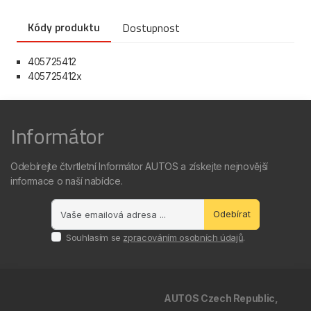
Kódy produktu
Dostupnost
405725412
405725412x
Informátor
Odebírejte čtvrtletní Informátor AUTOS a získejte nejnovější
informace o naší nabídce.
Odebírat
Souhlasím se
zpracováním osobních údajů
.
AUTOS Czech Republic,