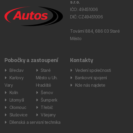
s.r.o.
IČO: 49451006
DIČ: CZ49451006
Tovární 884, 686 03 Staré
Město
Pobočky a zastoupení
Kontakty
Břeclav
Staré
Vedení společnosti
Karlovy
Město u Uh.
Bankovní spojení
Vary
Hradiště
Kde nás najdete
Kolín
Šenov
Litomyšl
Šumperk
Olomouc
Třebíč
Slušovice
Všejany
Dílenská a servisní technika