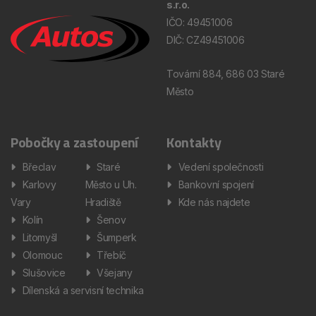
s.r.o.
IČO: 49451006
DIČ: CZ49451006
Tovární 884, 686 03 Staré
Město
Pobočky a zastoupení
Kontakty
Břeclav
Staré
Vedení společnosti
Karlovy
Město u Uh.
Bankovní spojení
Vary
Hradiště
Kde nás najdete
Kolín
Šenov
Litomyšl
Šumperk
Olomouc
Třebíč
Slušovice
Všejany
Dílenská a servisní technika