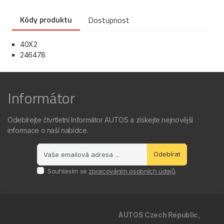
Kódy produktu
Dostupnost
40X2
246478
Informátor
Odebírejte čtvrtletní Informátor AUTOS a získejte nejnovější
informace o naší nabídce.
Odebírat
Souhlasím se
zpracováním osobních údajů
.
AUTOS Czech Republic,