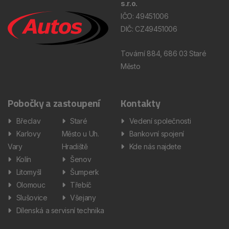
s.r.o.
IČO: 49451006
DIČ: CZ49451006
Tovární 884, 686 03 Staré
Město
Pobočky a zastoupení
Kontakty
Břeclav
Staré
Vedení společnosti
Karlovy
Město u Uh.
Bankovní spojení
Vary
Hradiště
Kde nás najdete
Kolín
Šenov
Litomyšl
Šumperk
Olomouc
Třebíč
Slušovice
Všejany
Dílenská a servisní technika