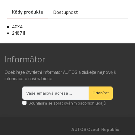
Kódy produktu
Dostupnost
40X4
248711
Informátor
Odebírejte čtvrtletní Informátor AUTOS a získejte nejnovější
informace o naší nabídce.
Odebírat
Souhlasím se
zpracováním osobních údajů
.
AUTOS Czech Republic,