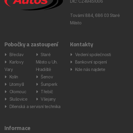
DIČ: CZ49451006
Tovární 884, 686 03 Staré
Město
Pobočky a zastoupení
Kontakty
Břeclav
Staré
Vedení společnosti
Karlovy
Město u Uh.
Bankovní spojení
Vary
Hradiště
Kde nás najdete
Kolín
Šenov
Litomyšl
Šumperk
Olomouc
Třebíč
Slušovice
Všejany
Dílenská a servisní technika
Informace