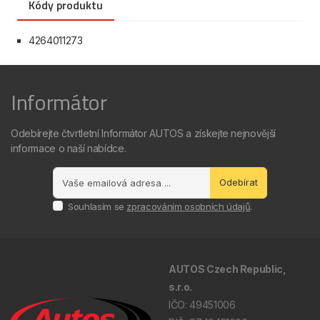
Kódy produktu
4264011273
Informátor
Odebírejte čtvrtletní Informátor AUTOS a získejte nejnovější
informace o naší nabídce.
Odebírat
Souhlasím se
zpracováním osobních údajů
.
AUTOS Czech Republic,
s.r.o.
IČO: 49451006