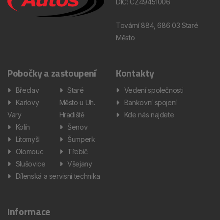
DIČ: CZ49451006
Tovární 884, 686 03 Staré
Město
Pobočky a zastoupení
Kontakty
Břeclav
Staré
Vedení společnosti
Karlovy
Město u Uh.
Bankovní spojení
Vary
Hradiště
Kde nás najdete
Kolín
Šenov
Litomyšl
Šumperk
Olomouc
Třebíč
Slušovice
Všejany
Dílenská a servisní technika
Informace