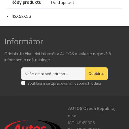
Kódy produktu
Dostupnost
42X52X5G
Informátor
Odebírejte čtvrtletní Informátor AUTOS a získejte nejnovější
informace o naší nabídce.
Odebírat
Souhlasím se
zpracováním osobních údajů
.
AUTOS Czech Republic,
s.r.o.
IČO: 49451006