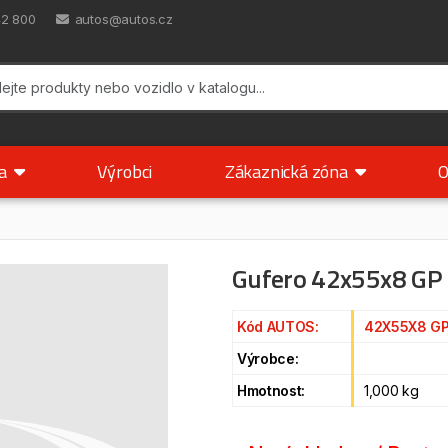
42 800
autos@autos.cz
ka
Výrobci
Zákaznická zóna
O
Gufero 42x55x8 GP
Kód AUTOS:
42X55X8 G
Výrobce:
Hmotnost:
1,000 kg