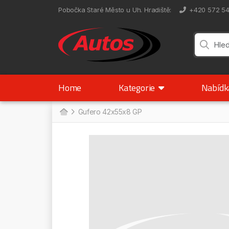
Pobočka Staré Město u Uh. Hradiště
:
+420 572 5
Home
Kategorie
Nabíd
Gufero 42x55x8 GP