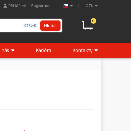
Přihlášení
Registrace
CZK
0
Hledat
CTRL+K
 nás
Kariéra
Kontakty
P