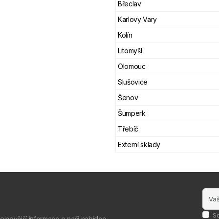
Břeclav
Karlovy Vary
Kolín
Litomyšl
Olomouc
Slušovice
Šenov
Šumperk
Třebíč
Externí sklady
S
nejnovější informace o naší nabídce.