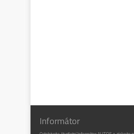
Informátor
Odebírejte čtvrtletní Informátor AUTOS a získejte 