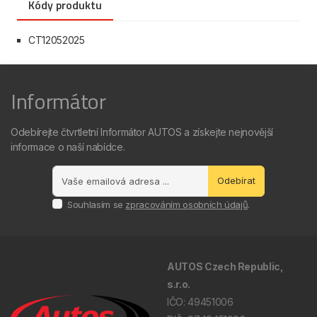
Kódy produktu
CT12052025
Informátor
Odebírejte čtvrtletní Informátor AUTOS a získejte nejnovější
informace o naší nabídce.
Odebírat
Souhlasím se
zpracováním osobních údajů
.
AUTOS Czech Republic,
s.r.o.
IČO: 49451006