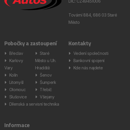
DIČ: CZ49451006
Tovární 884, 686 03 Staré
Město
Pobočky a zastoupení
Kontakty
Břeclav
Staré
Vedení společnosti
Karlovy
Město u Uh.
Bankovní spojení
Vary
Hradiště
Kde nás najdete
Kolín
Šenov
Litomyšl
Šumperk
Olomouc
Třebíč
Slušovice
Všejany
Dílenská a servisní technika
Informace