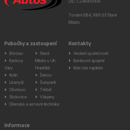
DIČ: CZ49451006
Tovární 884, 686 03 Staré
Město
Pobočky a zastoupení
Kontakty
Břeclav
Staré
Vedení společnosti
Karlovy
Město u Uh.
Bankovní spojení
Vary
Hradiště
Kde nás najdete
Kolín
Šenov
Litomyšl
Šumperk
Olomouc
Třebíč
Slušovice
Všejany
Dílenská a servisní technika
Informace