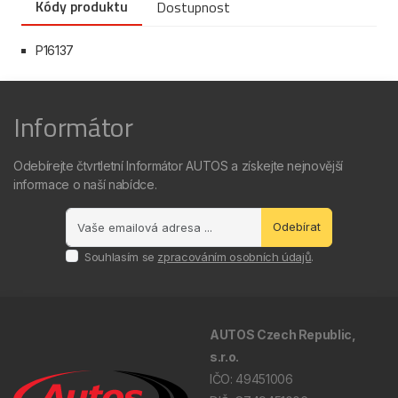
Kódy produktu
Dostupnost
P16137
Informátor
Odebírejte čtvrtletní Informátor AUTOS a získejte nejnovější
informace o naší nabídce.
Odebírat
Souhlasím se
zpracováním osobních údajů
.
AUTOS Czech Republic,
s.r.o.
IČO: 49451006