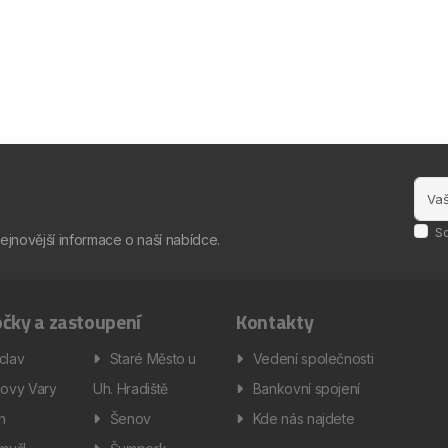
S
nejnovější informace o naší nabídce.
čky a zastoupení
Kontakty
clav
Staré Město u
Vedení společnosti
lovy Vary
Uh. Hradiště
Bankovní spojení
ín
Šenov
Kde nás najdete