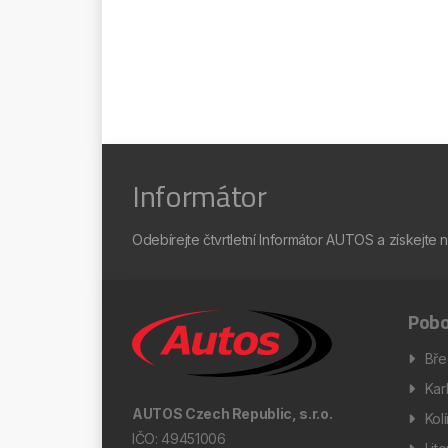
Informátor
Odebírejte čtvrtletní Informátor AUTOS a získejte 
Pobo
Bře
Kar
AUTOS Czech Republic, s.r.o.
Kol
IČO: 49451006