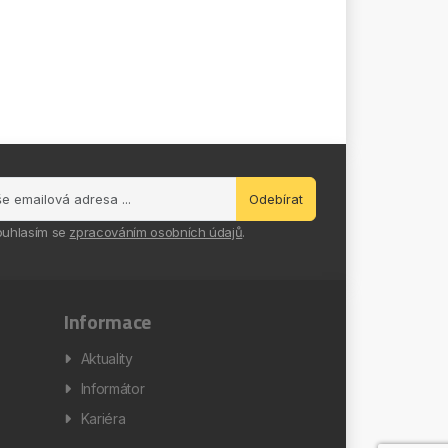
Odebírat
ouhlasím se
zpracováním osobních údajů
.
Informace
Aktuality
Informátor
Kariéra