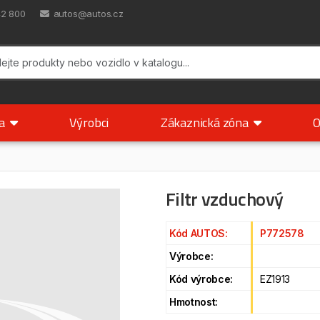
42 800
autos@autos.cz
ka
Výrobci
Zákaznická zóna
O
Filtr vzduchový
Kód AUTOS:
P772578
Výrobce:
Kód výrobce:
EZ1913
Hmotnost: