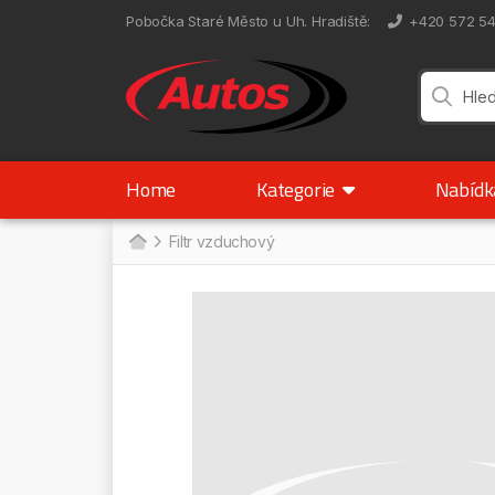
Pobočka Staré Město u Uh. Hradiště
:
+420 572 5
Home
Kategorie
Nabíd
Filtr vzduchový