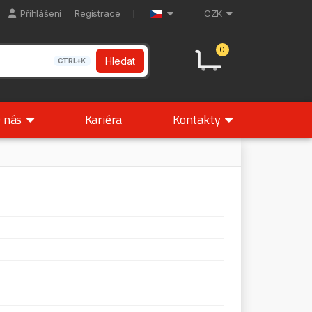
Přihlášení
Registrace
CZK
0
Hledat
CTRL+K
 nás
Kariéra
Kontakty