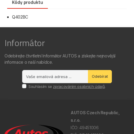
Kódy produktu
Q402BC
Informátor
Odebírejte čtvrtletní Informátor AUTOS a získejte nejnovější
informace o naší nabídce.
Odebírat
Souhlasím se
zpracováním osobních údajů
.
AUTOS Czech Republic,
s.r.o.
IČO: 49451006