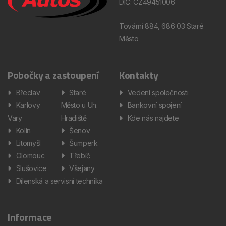
DIČ: CZ49451006
Tovární 884, 686 03 Staré
Město
Pobočky a zastoupení
Kontakty
Břeclav
Staré
Vedení společnosti
Karlovy
Město u Uh.
Bankovní spojení
Vary
Hradiště
Kde nás najdete
Kolín
Šenov
Litomyšl
Šumperk
Olomouc
Třebíč
Slušovice
Všejany
Dílenská a servisní technika
Informace