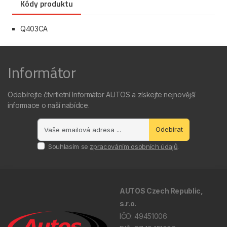
Kódy produktu
Q403CA
Informátor
Odebírejte čtvrtletní Informátor AUTOS a získejte nejnovější
informace o naší nabídce.
Odebírat
Souhlasím se
zpracováním osobních údajů
.
AUTOS Czech Republic,
s.r.o.
IČO: 49451006