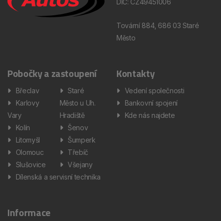
DIČ: CZ49451006
Tovární 884, 686 03 Staré
Město
Pobočky a zastoupení
Kontakty
Břeclav
Staré
Vedení společnosti
Karlovy
Město u Uh.
Bankovní spojení
Vary
Hradiště
Kde nás najdete
Kolín
Šenov
Litomyšl
Šumperk
Olomouc
Třebíč
Slušovice
Všejany
Dílenská a servisní technika
Informace