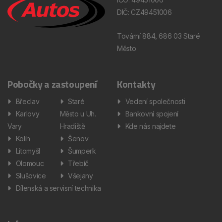
DIČ: CZ49451006
Tovární 884, 686 03 Staré
Město
Pobočky a zastoupení
Kontakty
Břeclav
Staré
Vedení společnosti
Karlovy
Město u Uh.
Bankovní spojení
Vary
Hradiště
Kde nás najdete
Kolín
Šenov
Litomyšl
Šumperk
Olomouc
Třebíč
Slušovice
Všejany
Dílenská a servisní technika