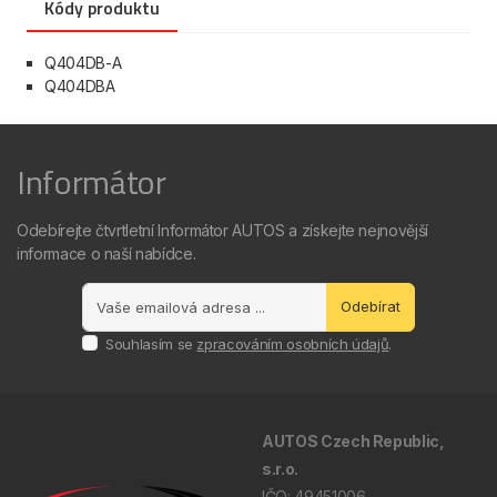
Kódy produktu
Q404DB-A
Q404DBA
Informátor
Odebírejte čtvrtletní Informátor AUTOS a získejte nejnovější
informace o naší nabídce.
Odebírat
Souhlasím se
zpracováním osobních údajů
.
AUTOS Czech Republic,
s.r.o.
IČO: 49451006