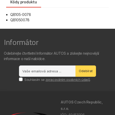
Kódy produktu
QB105-0078
QB1050078
Informátor
Odebírejte čtvrtletní Informátor AUTOS a získejte nejnovější
informace o naší nabídce.
Odebírat
Souhlasím se
zpracováním osobních údajů
.
AUTOS Czech Republic,
s.r.o.
IČO: 49451006