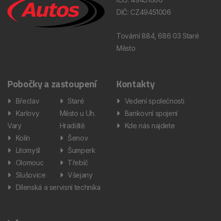
DIČ: CZ49451006
Tovární 884, 686 03 Staré
Město
Pobočky a zastoupení
Kontakty
Břeclav
Staré
Vedení společnosti
Karlovy
Město u Uh.
Bankovní spojení
Vary
Hradiště
Kde nás najdete
Kolín
Šenov
Litomyšl
Šumperk
Olomouc
Třebíč
Slušovice
Všejany
Dílenská a servisní technika