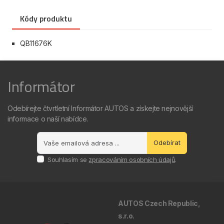
Kódy produktu
QB11676K
Informátor
Odebírejte čtvrtletní Informátor AUTOS a získejte nejnovější
informace o naší nabídce.
Odebírat
Souhlasím se
zpracováním osobních údajů
.
AUTOS Czech Republic,
s.r.o.