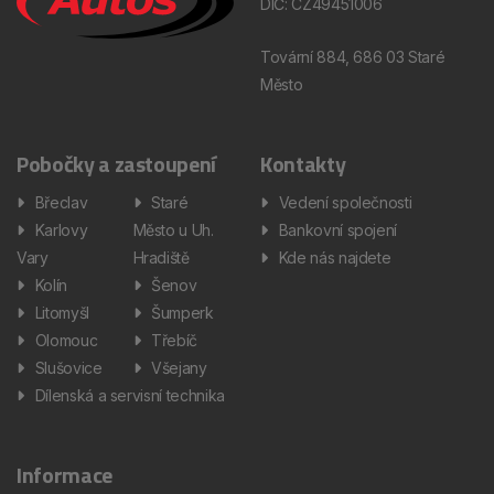
DIČ: CZ49451006
Tovární 884, 686 03 Staré
Město
Pobočky a zastoupení
Kontakty
Břeclav
Staré
Vedení společnosti
Karlovy
Město u Uh.
Bankovní spojení
Vary
Hradiště
Kde nás najdete
Kolín
Šenov
Litomyšl
Šumperk
Olomouc
Třebíč
Slušovice
Všejany
Dílenská a servisní technika
Informace