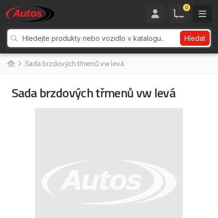
0
Hledat
Sada brzdových třmenů vw levá
Sada brzdových třmenů vw levá