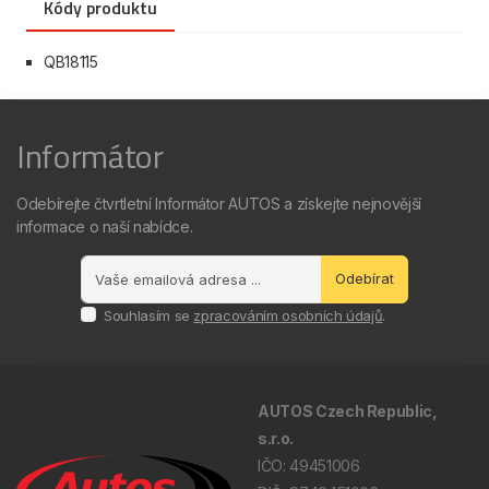
Kódy produktu
QB18115
Informátor
Odebírejte čtvrtletní Informátor AUTOS a získejte nejnovější
informace o naší nabídce.
Odebírat
Souhlasím se
zpracováním osobních údajů
.
AUTOS Czech Republic,
s.r.o.
IČO: 49451006