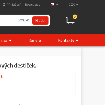
Přihlášení
Registrace
CZK
0
Hledat
CTRL+K
 nás
Kariéra
Kontakty
vých destiček.
98