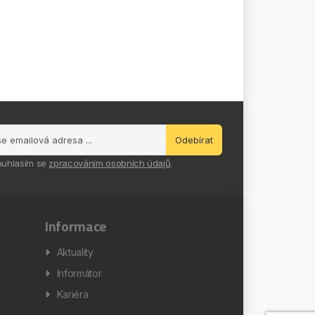
Odebírat
ouhlasím se
zpracováním osobních údajů
.
Informace
Aktuality
Informátor
Kariéra