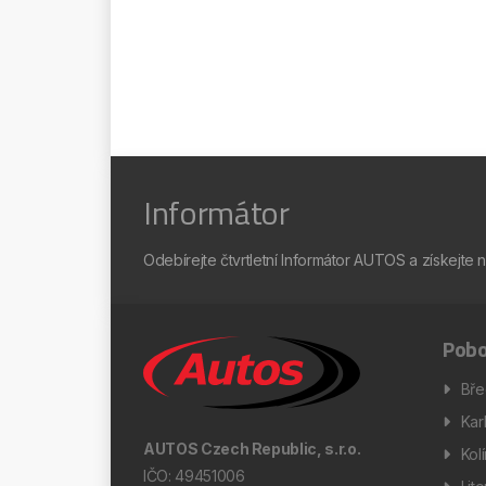
Informátor
Odebírejte čtvrtletní Informátor AUTOS a získejte 
Pobo
Bře
Kar
AUTOS Czech Republic, s.r.o.
Kol
IČO: 49451006