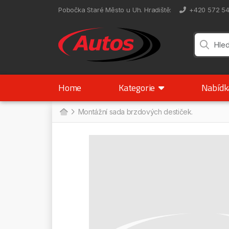
Pobočka Staré Město u Uh. Hradiště
:
+420 572 5
Home
Kategorie
Nabíd
Montážní sada brzdových destiček.