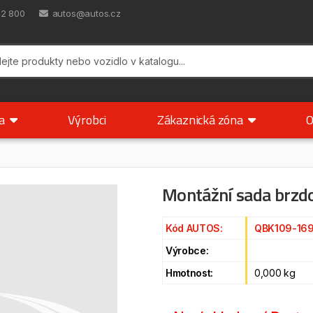
42 800
autos@autos.cz
ka
Výrobci
Zákaznická zóna
O
Montážní sada brzdo
Kód AUTOS:
QBK109-16
Výrobce:
Hmotnost:
0,000 kg