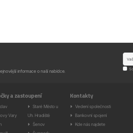
S
nejnovější informace o naší nabídce.
čky a zastoupení
Kontakty
clav
Staré Město u
Vedení společnosti
lovy Vary
Uh. Hradiště
Bankovní spojení
ín
Šenov
Kde nás najdete