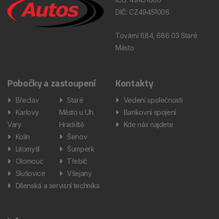
DIČ: CZ49451006
Tovární 884, 686 03 Staré
Město
Pobočky a zastoupení
Kontakty
Břeclav
Staré
Vedení společnosti
Karlovy
Město u Uh.
Bankovní spojení
Vary
Hradiště
Kde nás najdete
Kolín
Šenov
Litomyšl
Šumperk
Olomouc
Třebíč
Slušovice
Všejany
Dílenská a servisní technika