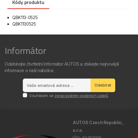
Kódy produktu
QBK113-0525
QBK1130525
Informátor
Odebírejte čtvrtletní Informátor AUTOS a získejte nejnovější
informace o naší nabídce.
Odebírat
Souhlasím se
zpracováním osobních údajů
.
AUTOS Czech Republic,
s.r.o.
IČO: 49451006