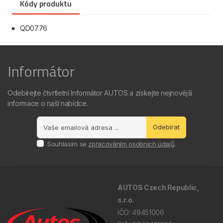
Kódy produktu
QD0776
Informátor
Odebírejte čtvrtletní Informátor AUTOS a získejte nejnovější
informace o naší nabídce.
Odebírat
Souhlasím se
zpracováním osobních údajů
.
AUTOS Czech Republic,
s.r.o.
IČO: 49451006