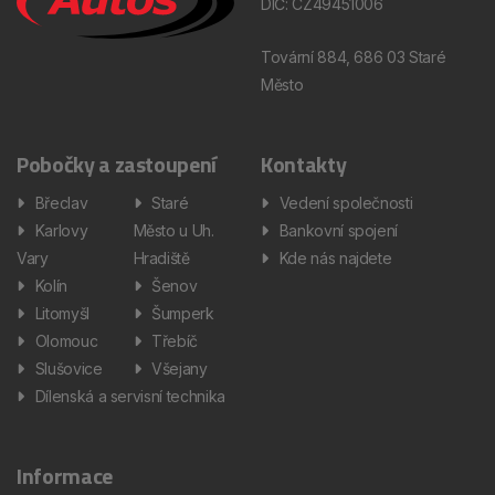
DIČ: CZ49451006
Tovární 884, 686 03 Staré
Město
Pobočky a zastoupení
Kontakty
Břeclav
Staré
Vedení společnosti
Karlovy
Město u Uh.
Bankovní spojení
Vary
Hradiště
Kde nás najdete
Kolín
Šenov
Litomyšl
Šumperk
Olomouc
Třebíč
Slušovice
Všejany
Dílenská a servisní technika
Informace