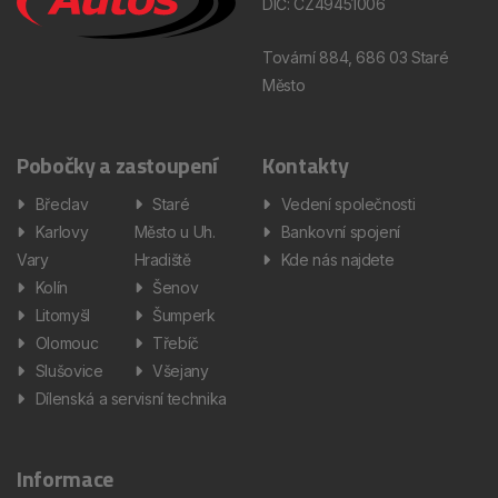
DIČ: CZ49451006
Tovární 884, 686 03 Staré
Město
Pobočky a zastoupení
Kontakty
Břeclav
Staré
Vedení společnosti
Karlovy
Město u Uh.
Bankovní spojení
Vary
Hradiště
Kde nás najdete
Kolín
Šenov
Litomyšl
Šumperk
Olomouc
Třebíč
Slušovice
Všejany
Dílenská a servisní technika
Informace