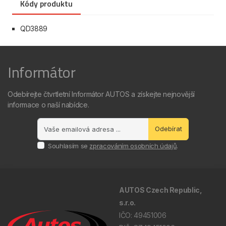
Kódy produktu
QD3889
Informátor
Odebírejte čtvrtletní Informátor AUTOS a získejte nejnovější
informace o naší nabídce.
Odebírat
Souhlasím se
zpracováním osobních údajů
.
AUTOS Czech Republic,
s.r.o.
IČO: 49451006