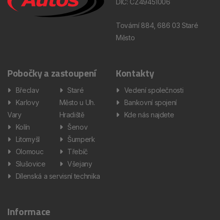
DIČ: CZ49451006
Tovární 884, 686 03 Staré
Město
Pobočky a zastoupení
Kontakty
Břeclav
Staré
Vedení společnosti
Karlovy
Město u Uh.
Bankovní spojení
Vary
Hradiště
Kde nás najdete
Kolín
Šenov
Litomyšl
Šumperk
Olomouc
Třebíč
Slušovice
Všejany
Dílenská a servisní technika
Informace