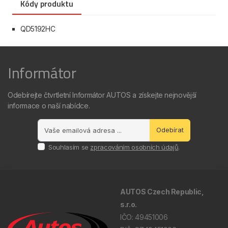
Kódy produktu
QD5192HC
Informátor
Odebírejte čtvrtletní Informátor AUTOS a získejte nejnovější
informace o naší nabídce.
Odebírat
Souhlasím se
zpracováním osobních údajů
.
AUTOS Czech Republic,
s.r.o.
IČO: 49451006