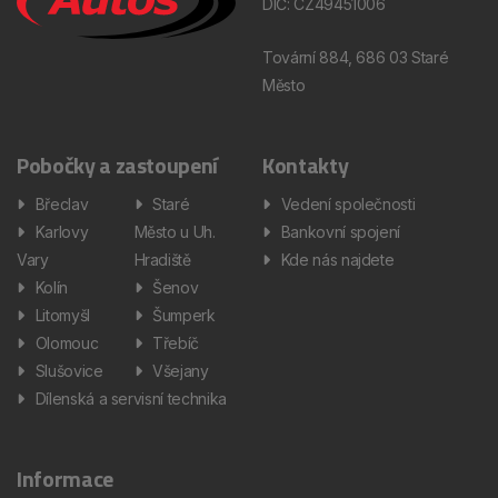
DIČ: CZ49451006
Tovární 884, 686 03 Staré
Město
Pobočky a zastoupení
Kontakty
Břeclav
Staré
Vedení společnosti
Karlovy
Město u Uh.
Bankovní spojení
Vary
Hradiště
Kde nás najdete
Kolín
Šenov
Litomyšl
Šumperk
Olomouc
Třebíč
Slušovice
Všejany
Dílenská a servisní technika
Informace