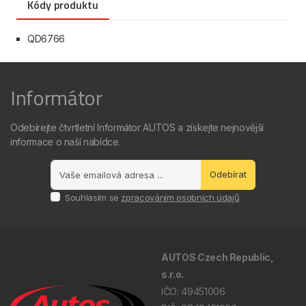
Kódy produktu
QD6766
Informátor
Odebírejte čtvrtletní Informátor AUTOS a získejte nejnovější
informace o naší nabídce.
Odebírat
Souhlasím se
zpracováním osobních údajů
.
AUTOS Czech Republic,
s.r.o.
IČO: 49451006