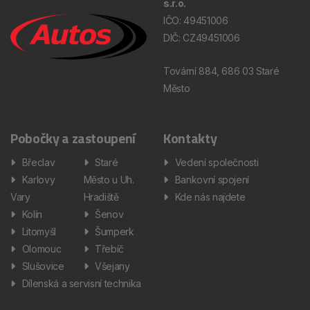
s.r.o.
IČO: 49451006
DIČ: CZ49451006
Tovární 884, 686 03 Staré
Město
Pobočky a zastoupení
Kontakty
Břeclav
Staré
Vedení společnosti
Karlovy
Město u Uh.
Bankovní spojení
Vary
Hradiště
Kde nás najdete
Kolín
Šenov
Litomyšl
Šumperk
Olomouc
Třebíč
Slušovice
Všejany
Dílenská a servisní technika