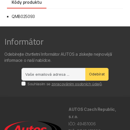
Kódy produktu
QMB025093
Informátor
Odebírejte čtvrtletní Informátor AUTOS a získejte nejnovější
informace o naší nabídce.
Odebírat
Souhlasím se
zpracováním osobních údajů
.
AUTOS Czech Republic,
s.r.o.
IČO: 49451006