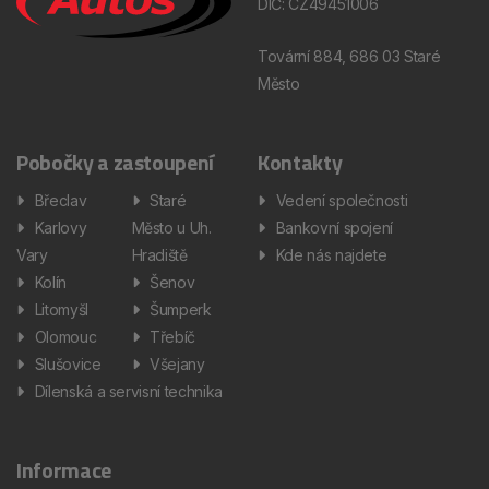
DIČ: CZ49451006
Tovární 884, 686 03 Staré
Město
Pobočky a zastoupení
Kontakty
Břeclav
Staré
Vedení společnosti
Karlovy
Město u Uh.
Bankovní spojení
Vary
Hradiště
Kde nás najdete
Kolín
Šenov
Litomyšl
Šumperk
Olomouc
Třebíč
Slušovice
Všejany
Dílenská a servisní technika
Informace