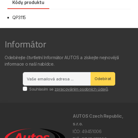
Kódy produktu
QP3115
Informátor
Odebírejte čtvrtletní Informátor AUTOS a získejte nejnovější
informace o naší nabídce.
Odebírat
Souhlasím se
zpracováním osobních údajů
.
AUTOS Czech Republic,
s.r.o.
IČO: 49451006