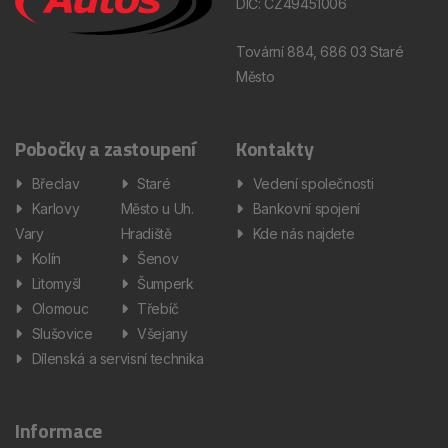
DIČ: CZ49451006
Tovární 884, 686 03 Staré
Město
Pobočky a zastoupení
Kontakty
Břeclav
Staré
Vedení společnosti
Karlovy
Město u Uh.
Bankovní spojení
Vary
Hradiště
Kde nás najdete
Kolín
Šenov
Litomyšl
Šumperk
Olomouc
Třebíč
Slušovice
Všejany
Dílenská a servisní technika
Informace