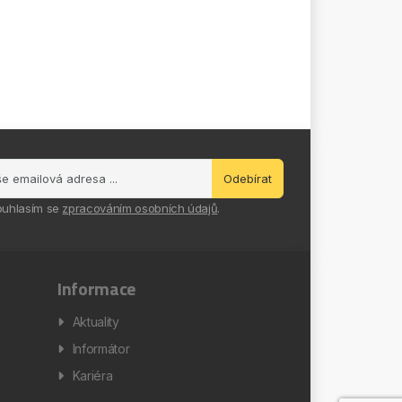
Odebírat
ouhlasím se
zpracováním osobních údajů
.
Informace
Aktuality
Informátor
Kariéra