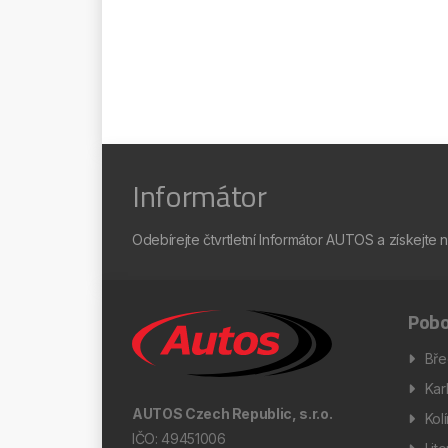
Informátor
Odebírejte čtvrtletní Informátor AUTOS a získejte 
Pobo
Bře
Kar
AUTOS Czech Republic, s.r.o.
Kol
IČO: 49451006