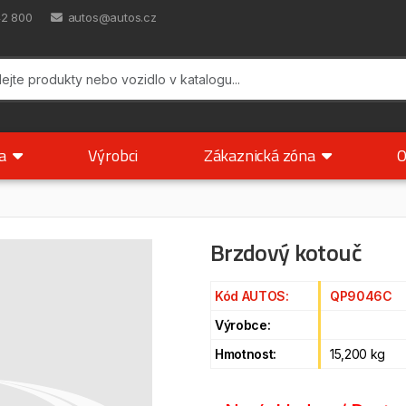
42 800
autos@autos.cz
ka
Výrobci
Zákaznická zóna
O
Brzdový kotouč
Kód AUTOS:
QP9046C
Výrobce:
Hmotnost:
15,200 kg