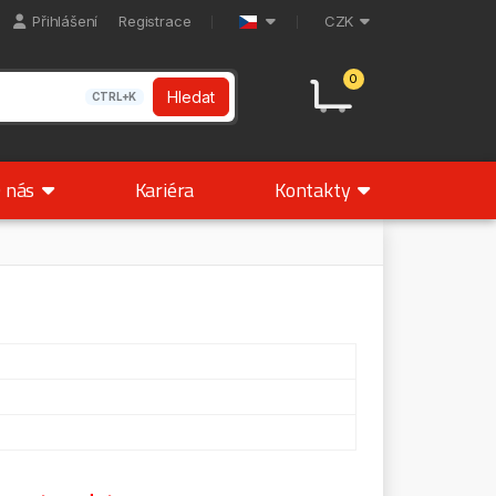
Přihlášení
Registrace
CZK
0
Hledat
CTRL+K
 nás
Kariéra
Kontakty