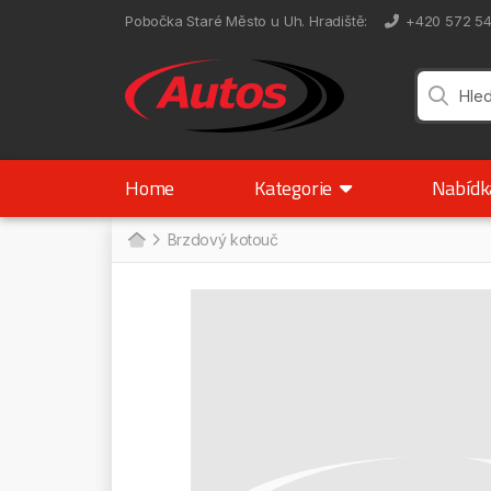
Pobočka Staré Město u Uh. Hradiště
:
+420 572 5
Home
Kategorie
Nabíd
Brzdový kotouč