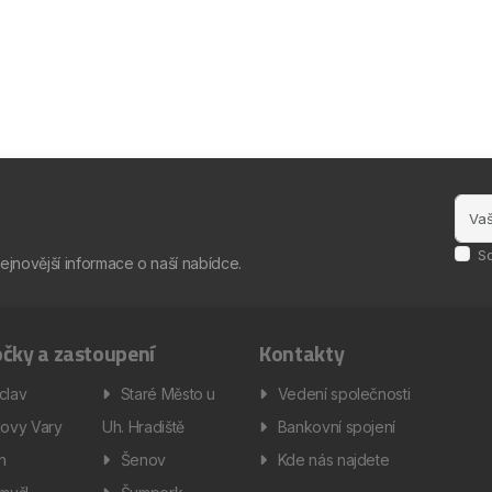
S
nejnovější informace o naší nabídce.
čky a zastoupení
Kontakty
clav
Staré Město u
Vedení společnosti
lovy Vary
Uh. Hradiště
Bankovní spojení
ín
Šenov
Kde nás najdete