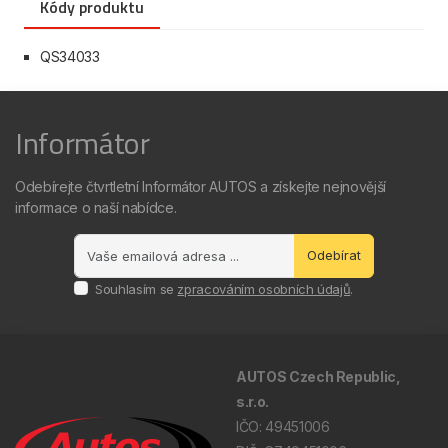
Kódy produktu
QS34033
Informátor
Odebírejte čtvrtletní Informátor AUTOS a získejte nejnovější
informace o naší nabídce.
Odebírat
Souhlasím se
zpracováním osobních údajů
.
AUTOS Czech Republic,
s.r.o.
IČO: 49451006