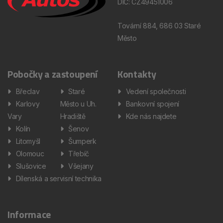
DIČ: CZ49451006
Tovární 884, 686 03 Staré
Město
Pobočky a zastoupení
Kontakty
Břeclav
Staré
Vedení společnosti
Karlovy
Město u Uh.
Bankovní spojení
Vary
Hradiště
Kde nás najdete
Kolín
Šenov
Litomyšl
Šumperk
Olomouc
Třebíč
Slušovice
Všejany
Dílenská a servisní technika
Informace