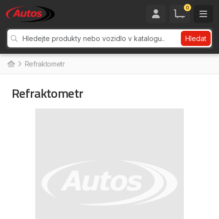
0
Hledat
Refraktometr
Refraktometr