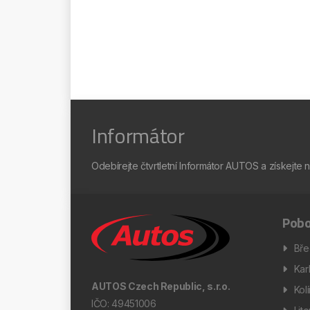
Informátor
Odebírejte čtvrtletní Informátor AUTOS a získejte 
Pobo
Bře
Kar
AUTOS Czech Republic, s.r.o.
Kol
IČO: 49451006