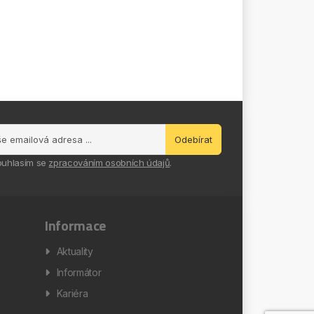
Odebírat
ouhlasím se
zpracováním osobních údajů
.
Informace
Aktuality
Informátor
Kariéra