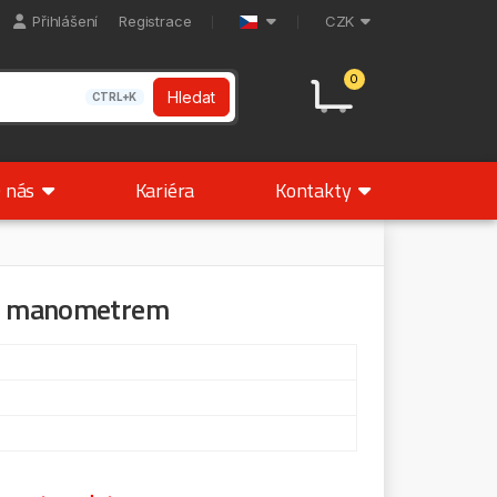
Přihlášení
Registrace
CZK
0
Hledat
CTRL+K
 nás
Kariéra
Kontakty
 s manometrem