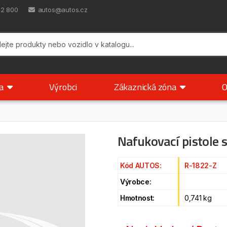
42 800
autos@autos.cz
ka
Výrobci
Zákaznická zóna
O
Nafukovací pistole
Kód AUTOS:
R-1822-Z
Výrobce:
Hmotnost:
0,741 kg