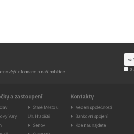
S
nejnovější informace o naší nabídce.
čky a zastoupení
Kontakty
clav
Staré Město u
Vedení společnosti
lovy Vary
Uh. Hradiště
Bankovní spojení
ín
Šenov
Kde nás najdete