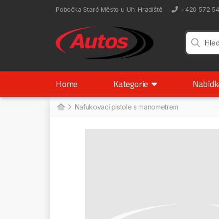
Pobočka Staré Město u Uh. Hradiště
:
+420 572 5
Home
Kategorie
Nabíd
Nafukovací pistole s manometrem