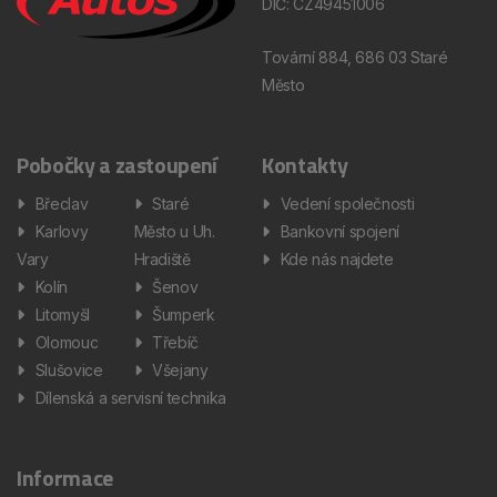
DIČ: CZ49451006
Tovární 884, 686 03 Staré
Město
Pobočky a zastoupení
Kontakty
Břeclav
Staré
Vedení společnosti
Karlovy
Město u Uh.
Bankovní spojení
Vary
Hradiště
Kde nás najdete
Kolín
Šenov
Litomyšl
Šumperk
Olomouc
Třebíč
Slušovice
Všejany
Dílenská a servisní technika
Informace