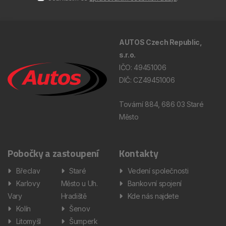
AUTOS Czech Republic,
s.r.o.
IČO: 49451006
DIČ: CZ49451006
Tovární 884, 686 03 Staré
Město
Pobočky a zastoupení
Kontakty
Břeclav
Staré
Vedení společnosti
Karlovy
Město u Uh.
Bankovní spojení
Vary
Hradiště
Kde nás najdete
Kolín
Šenov
Litomyšl
Šumperk