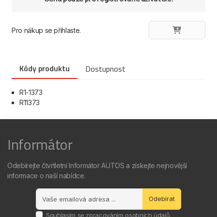
Pro nákup se přihlaste.
Kódy produktu
Dostupnost
R1-1373
R11373
Informátor
Odebírejte čtvrtletní Informátor AUTOS a získejte nejnovější
informace o naší nabídce.
Odebírat
Souhlasím se
zpracováním osobních údajů
.