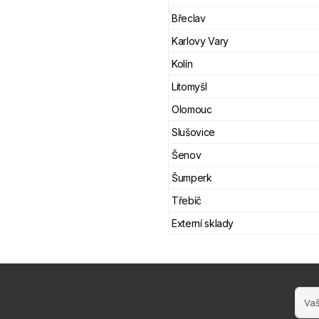
Břeclav
Karlovy Vary
Kolín
Litomyšl
Olomouc
Slušovice
Šenov
Šumperk
Třebíč
Externí sklady