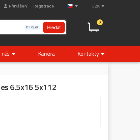
Přihlášení
Registrace
CZK
0
Hledat
CTRL+K
 nás
Kariéra
Kontakty
des 6.5x16 5x112