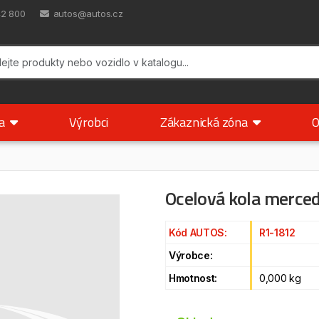
42 800
autos@autos.cz
ka
Výrobci
Zákaznická zóna
O
Ocelová kola merce
Kód AUTOS:
R1-1812
Výrobce:
Hmotnost:
0,000 kg