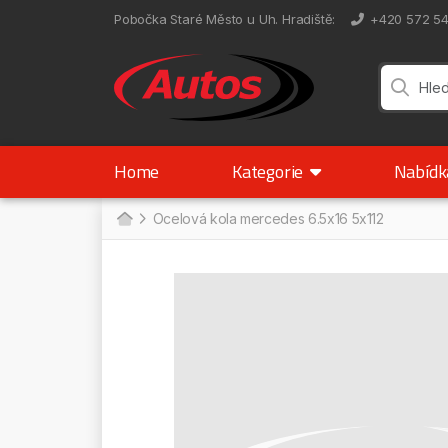
Pobočka Staré Město u Uh. Hradiště
:
+420 572 5
Home
Kategorie
Nabíd
Ocelová kola mercedes 6.5x16 5x112