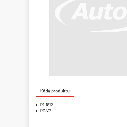
Kódy produktu
R1-1812
R11812