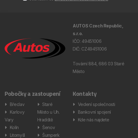
AUTOS Czech Republic,
s.r.o.
IČO: 49451006
DIČ: CZ49451006
Tovární 884, 686 03 Staré
Město
Pobočky a zastoupení
Kontakty
Břeclav
Staré
Vedení společnosti
Karlovy
Město u Uh.
Bankovní spojení
Vary
Hradiště
Kde nás najdete
Kolín
Šenov
Litomyšl
Šumperk