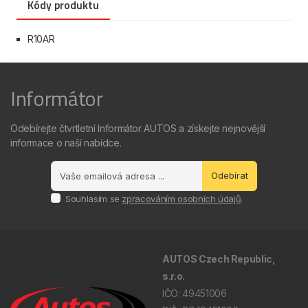
Kódy produktu
R10AR
Informátor
Odebírejte čtvrtletní Informátor AUTOS a získejte nejnovější
informace o naší nabídce.
Odebírat
Souhlasím se
zpracováním osobních údajů
.
AUTOS Czech Republic,
s.r.o.
IČO: 49451006