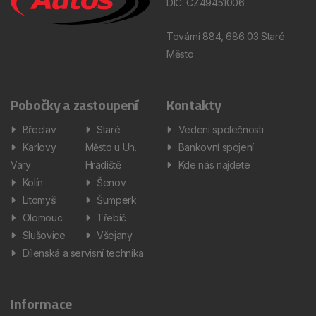
DIČ: CZ49451006
Tovární 884, 686 03 Staré
Město
Pobočky a zastoupení
Kontakty
Břeclav
Staré
Vedení společnosti
Karlovy
Město u Uh.
Bankovní spojení
Vary
Hradiště
Kde nás najdete
Kolín
Šenov
Litomyšl
Šumperk
Olomouc
Třebíč
Slušovice
Všejany
Dílenská a servisní technika
Informace