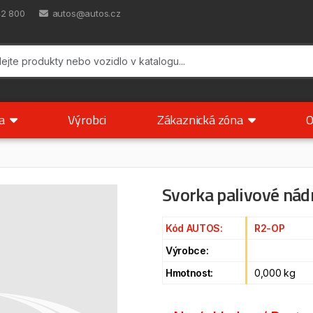
42 800
autos@autos.cz
ka
Výrobci
Zákaznická zóna
O
Svorka palivové nád
Kód AUTOS:
R2-OP
Výrobce:
Hmotnost:
0,000 kg