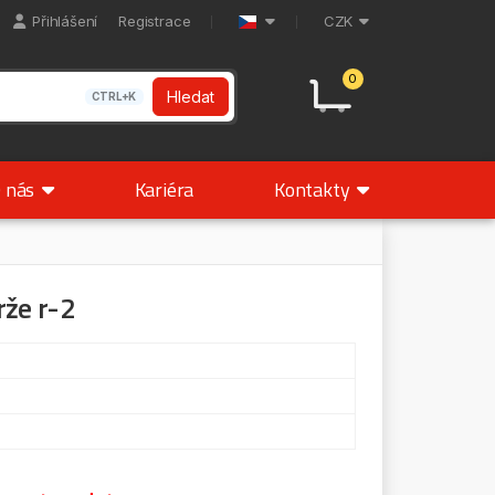
Přihlášení
Registrace
CZK
0
Hledat
CTRL+K
 nás
Kariéra
Kontakty
rže r-2