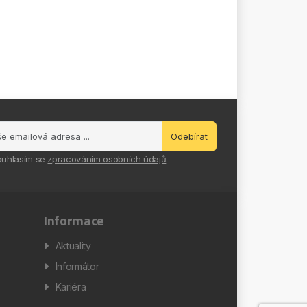
Odebírat
ouhlasím se
zpracováním osobních údajů
.
Informace
Aktuality
Informátor
Kariéra