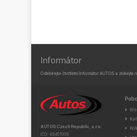
Informátor
Odebírejte čtvrtletní Informátor AUTOS a získejte 
Pobo
Bře
Kar
AUTOS Czech Republic, s.r.o.
Kol
IČO: 49451006