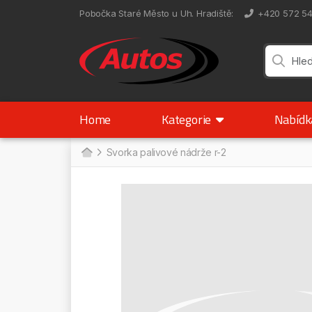
Pobočka Staré Město u Uh. Hradiště
:
+420 572 5
Home
Kategorie
Nabíd
Svorka palivové nádrže r-2