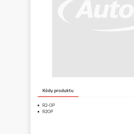
Kódy produktu
R2-OP
R2OP