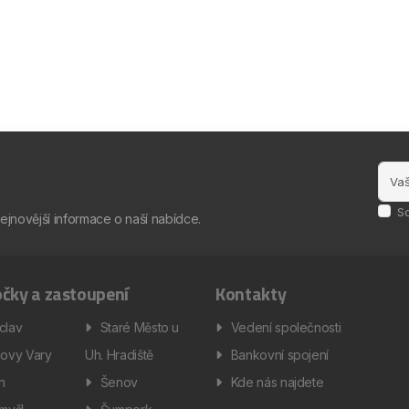
S
nejnovější informace o naší nabídce.
čky a zastoupení
Kontakty
clav
Staré Město u
Vedení společnosti
lovy Vary
Uh. Hradiště
Bankovní spojení
ín
Šenov
Kde nás najdete