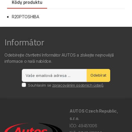
Kódy produktu
R20PTOSHIBA
Informátor
Odebírejte čtvrtletní Informátor AUTOS a získejte nejnovější
informace o naší nabídce.
Odebírat
Souhlasím se
zpracováním osobních údajů
.
AUTOS Czech Republic,
s.r.o.
IČO: 49451006