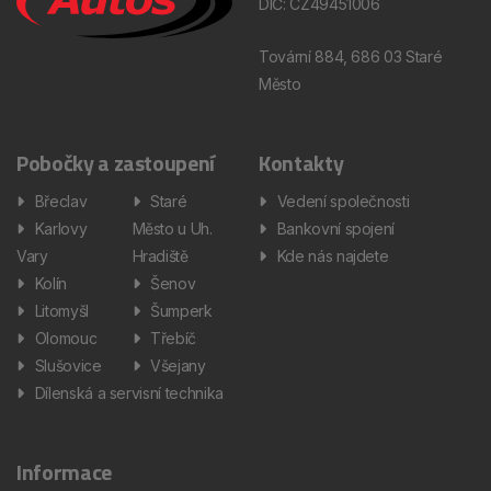
DIČ: CZ49451006
Tovární 884, 686 03 Staré
Město
Pobočky a zastoupení
Kontakty
Břeclav
Staré
Vedení společnosti
Karlovy
Město u Uh.
Bankovní spojení
Vary
Hradiště
Kde nás najdete
Kolín
Šenov
Litomyšl
Šumperk
Olomouc
Třebíč
Slušovice
Všejany
Dílenská a servisní technika
Informace