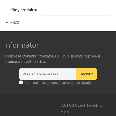
Kódy produktu
R423
Informátor
Odebírejte čtvrtletní Informátor AUTOS a získejte nejnovější
informace o naší nabídce.
Odebírat
Souhlasím se
zpracováním osobních údajů
.
AUTOS Czech Republic,
s.r.o.