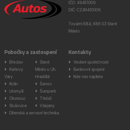
IČO: 49451006
DIČ: CZ49451006
Tovární 884, 686 03 Staré
Město
Pobočky a zastoupení
Kontakty
Břeclav
Staré
Vedení společnosti
Karlovy
Město u Uh.
Bankovní spojení
Vary
Hradiště
Kde nás najdete
Kolín
Šenov
Litomyšl
Šumperk
Olomouc
Třebíč
Slušovice
Všejany
Dílenská a servisní technika