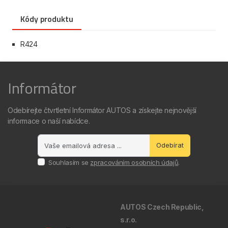
Kódy produktu
R424
Informátor
Odebírejte čtvrtletní Informátor AUTOS a získejte nejnovější
informace o naší nabídce.
Odebírat
Souhlasím se
zpracováním osobních údajů
.
AUTOS Czech Republic,
s.r.o.