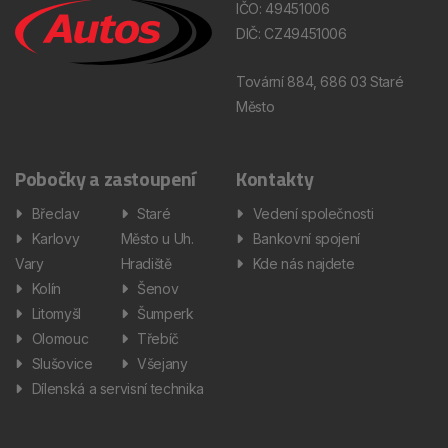
IČO: 49451006
DIČ: CZ49451006
Tovární 884, 686 03 Staré
Město
Pobočky a zastoupení
Kontakty
Břeclav
Staré
Vedení společnosti
Karlovy
Město u Uh.
Bankovní spojení
Vary
Hradiště
Kde nás najdete
Kolín
Šenov
Litomyšl
Šumperk
Olomouc
Třebíč
Slušovice
Všejany
Dílenská a servisní technika