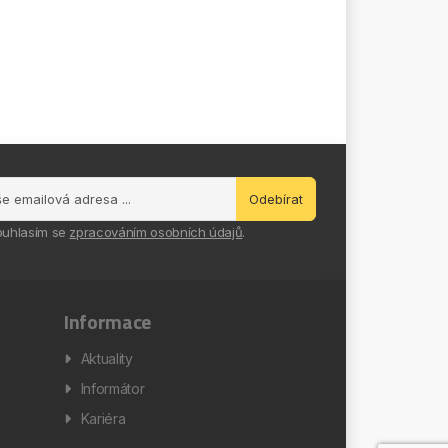
Odebírat
ouhlasím se
zpracováním osobních údajů
.
Informace
Aktuality
Informátor
Kariéra