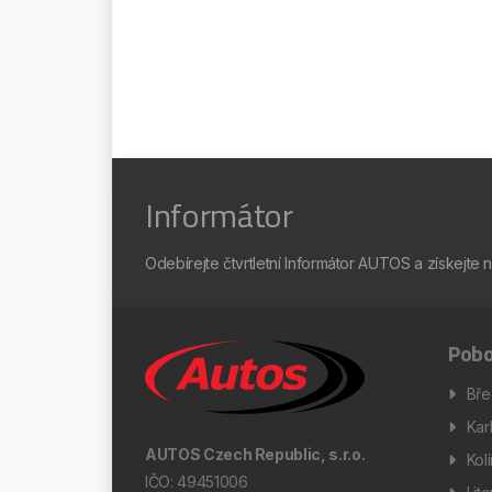
Informátor
Odebírejte čtvrtletní Informátor AUTOS a získejte 
Pobo
Bře
Kar
AUTOS Czech Republic, s.r.o.
Kol
IČO: 49451006