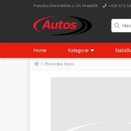
Pobočka Staré Město u Uh. Hradiště
:
+420 572 5
Home
Kategorie
Nabíd
Převodka řízení