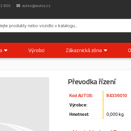
42 800
autos@autos.cz
ka
Výrobci
Zákaznická zóna
O
Převodka řízení
Kód AUTOS:
R4336010
Výrobce:
Hmotnost:
0,000 kg