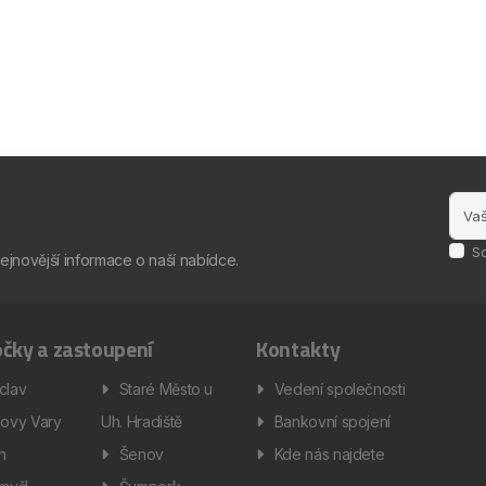
S
nejnovější informace o naší nabídce.
čky a zastoupení
Kontakty
clav
Staré Město u
Vedení společnosti
lovy Vary
Uh. Hradiště
Bankovní spojení
ín
Šenov
Kde nás najdete