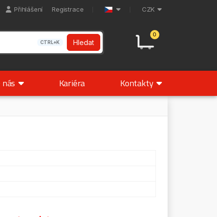
Přihlášení
Registrace
CZK
0
Hledat
CTRL+K
 nás
Kariéra
Kontakty