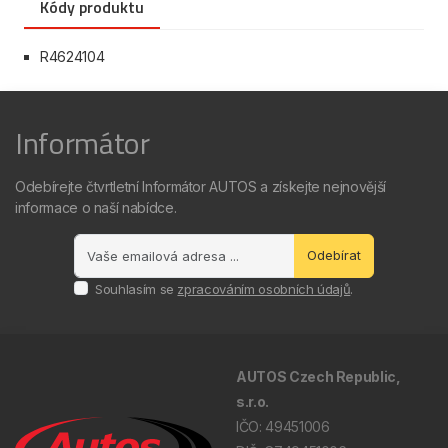
Kódy produktu
R4624104
Informátor
Odebírejte čtvrtletní Informátor AUTOS a získejte nejnovější
informace o naší nabídce.
Odebírat
Souhlasím se
zpracováním osobních údajů
.
AUTOS Czech Republic,
s.r.o.
IČO: 49451006