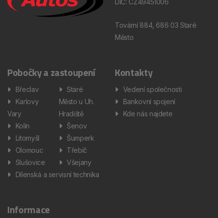
DIČ: CZ49451006
Tovární 884, 686 03 Staré
Město
Pobočky a zastoupení
Kontakty
Břeclav
Staré
Vedení společnosti
Karlovy
Město u Uh.
Bankovní spojení
Vary
Hradiště
Kde nás najdete
Kolín
Šenov
Litomyšl
Šumperk
Olomouc
Třebíč
Slušovice
Všejany
Dílenská a servisní technika
Informace