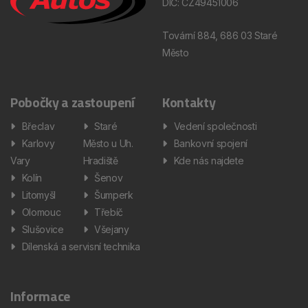
DIČ: CZ49451006
Tovární 884, 686 03 Staré
Město
Pobočky a zastoupení
Kontakty
Břeclav
Staré
Vedení společnosti
Karlovy
Město u Uh.
Bankovní spojení
Vary
Hradiště
Kde nás najdete
Kolín
Šenov
Litomyšl
Šumperk
Olomouc
Třebíč
Slušovice
Všejany
Dílenská a servisní technika
Informace