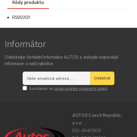
Kódy produktu
R5950131
Informátor
Odebírejte čtvrtletní Informátor AUTOS a získejte nejnovější
informace o naší nabídce.
Odebírat
Souhlasím se
zpracováním osobních údajů
.
AUTOS Czech Republic,
s.r.o.
IČO: 49451006