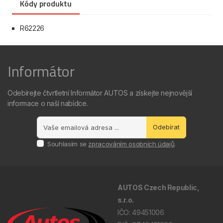
Kódy produktu
R62226
Informátor
Odebírejte čtvrtletní Informátor AUTOS a získejte nejnovější
informace o naší nabídce.
Odebírat
Souhlasím se
zpracováním osobních údajů
.
AUTOS Czech Republic,
s.r.o.
IČO: 49451006