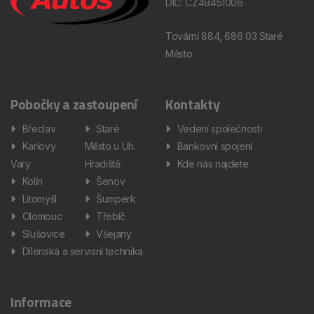
DIČ: CZ49451006
Tovární 884, 686 03 Staré
Město
Pobočky a zastoupení
Kontakty
Břeclav
Staré
Vedení společnosti
Karlovy
Město u Uh.
Bankovní spojení
Vary
Hradiště
Kde nás najdete
Kolín
Šenov
Litomyšl
Šumperk
Olomouc
Třebíč
Slušovice
Všejany
Dílenská a servisní technika
Informace