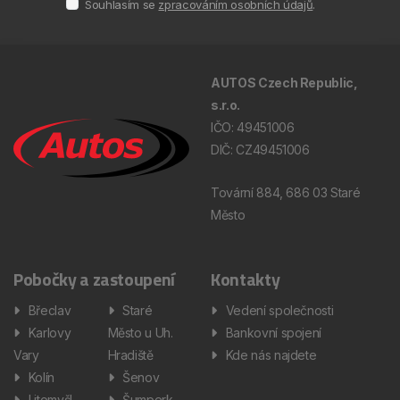
Souhlasím se
zpracováním osobních údajů
.
AUTOS Czech Republic,
s.r.o.
IČO: 49451006
DIČ: CZ49451006
Tovární 884, 686 03 Staré
Město
Pobočky a zastoupení
Kontakty
Břeclav
Staré
Vedení společnosti
Karlovy
Město u Uh.
Bankovní spojení
Vary
Hradiště
Kde nás najdete
Kolín
Šenov
Litomyšl
Šumperk