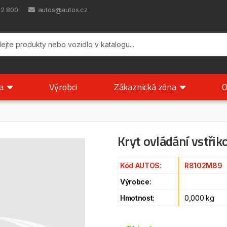
42 800
autos@autos.cz
ka
Výrobci
Zákaznická zóna
O
Kryt ovládání vstři
Kód AUTOS:
R8102M89
Výrobce:
Hmotnost:
0,000 kg