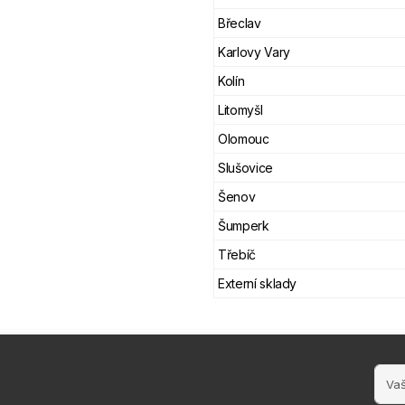
Břeclav
Karlovy Vary
Kolín
Litomyšl
Olomouc
Slušovice
Šenov
Šumperk
Třebíč
Externí sklady