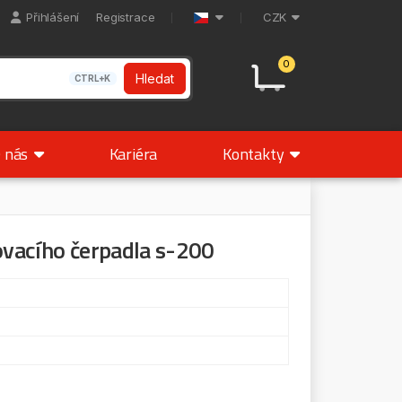
Přihlášení
Registrace
CZK
0
Hledat
CTRL+K
 nás
Kariéra
Kontakty
kovacího čerpadla s-200