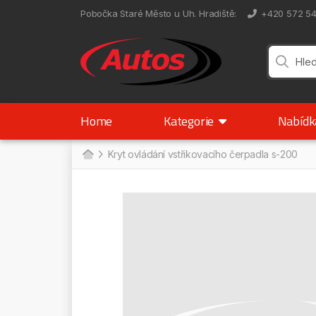
Pobočka Staré Město u Uh. Hradiště
:
+420 572 5
Home
Kategorie
Nabíd
Kryt ovládání vstřikovacího čerpadla s-200