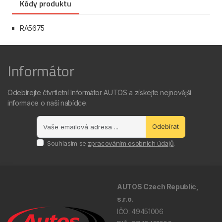
Kódy produktu
RA5675
Informátor
Odebírejte čtvrtletní Informátor AUTOS a získejte nejnovější
informace o naší nabídce.
Odebírat
Souhlasím se
zpracováním osobních údajů
.
AUTOS Czech Republic,
s.r.o.
IČO: 49451006