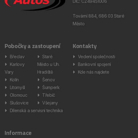
DIČ: CZ49451006
Tovární 884, 686 03 Staré
Město
Pobočky a zastoupení
Kontakty
Břeclav
Staré
Vedení společnosti
Karlovy
Město u Uh.
Bankovní spojení
Vary
Hradiště
Kde nás najdete
Kolín
Šenov
Litomyšl
Šumperk
Olomouc
Třebíč
Slušovice
Všejany
Dílenská a servisní technika
Informace