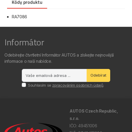
Kódy produktu
RA7086
Informátor
Odebírejte čtvrtletní Informátor AUTOS a získejte nejnovější
informace o naší nabídce.
Odebírat
Souhlasím se
zpracováním osobních údajů
.
AUTOS Czech Republic,
s.r.o.
IČO: 49451006