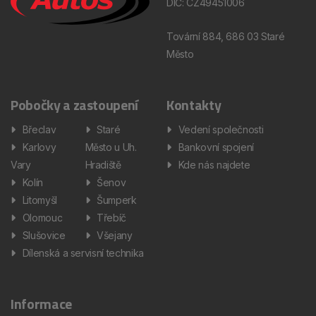
DIČ: CZ49451006
Tovární 884, 686 03 Staré
Město
Pobočky a zastoupení
Kontakty
Břeclav
Staré
Vedení společnosti
Karlovy
Město u Uh.
Bankovní spojení
Vary
Hradiště
Kde nás najdete
Kolín
Šenov
Litomyšl
Šumperk
Olomouc
Třebíč
Slušovice
Všejany
Dílenská a servisní technika
Informace