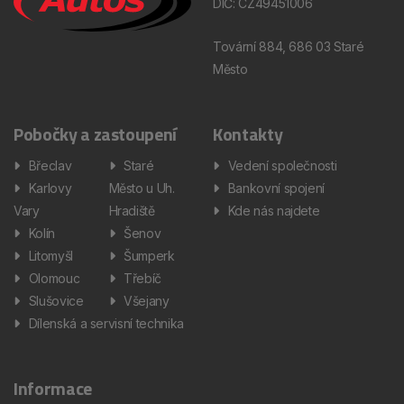
DIČ: CZ49451006
Tovární 884, 686 03 Staré
Město
Pobočky a zastoupení
Kontakty
Břeclav
Staré
Vedení společnosti
Karlovy
Město u Uh.
Bankovní spojení
Vary
Hradiště
Kde nás najdete
Kolín
Šenov
Litomyšl
Šumperk
Olomouc
Třebíč
Slušovice
Všejany
Dílenská a servisní technika
Informace