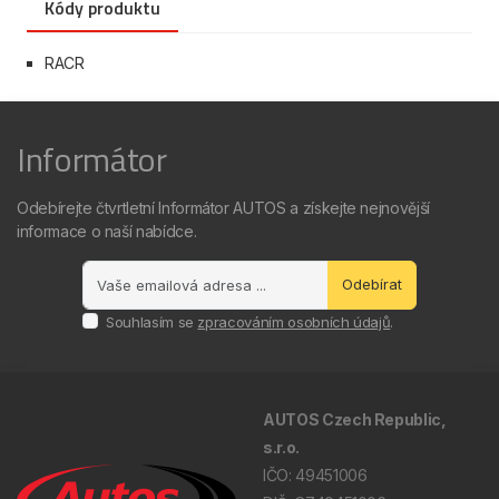
Kódy produktu
RACR
Informátor
Odebírejte čtvrtletní Informátor AUTOS a získejte nejnovější
informace o naší nabídce.
Odebírat
Souhlasím se
zpracováním osobních údajů
.
AUTOS Czech Republic,
s.r.o.
IČO: 49451006